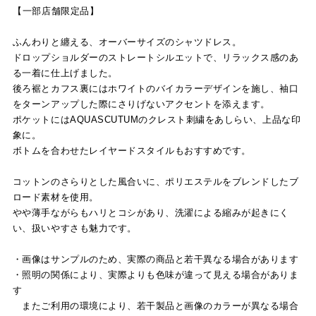
【一部店舗限定品】
ふんわりと纏える、オーバーサイズのシャツドレス。
ドロップショルダーのストレートシルエットで、リラックス感のあ
る一着に仕上げました。
後ろ裾とカフス裏にはホワイトのバイカラーデザインを施し、袖口
をターンアップした際にさりげないアクセントを添えます。
ポケットにはAQUASCUTUMのクレスト刺繍をあしらい、上品な印
象に。
ボトムを合わせたレイヤードスタイルもおすすめです。
コットンのさらりとした風合いに、ポリエステルをブレンドしたブ
ロード素材を使用。
やや薄手ながらもハリとコシがあり、洗濯による縮みが起きにく
い、扱いやすさも魅力です。
・画像はサンプルのため、実際の商品と若干異なる場合があります
・照明の関係により、実際よりも色味が違って見える場合がありま
す
またご利用の環境により、若干製品と画像のカラーが異なる場合