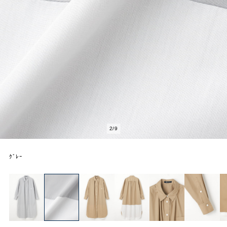
2
/
9
ｸﾞﾚｰ