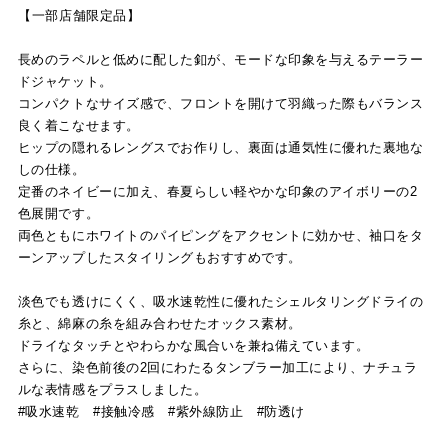
【一部店舗限定品】
長めのラペルと低めに配した釦が、モードな印象を与えるテーラー
ドジャケット。
コンパクトなサイズ感で、フロントを開けて羽織った際もバランス
良く着こなせます。
ヒップの隠れるレングスでお作りし、裏面は通気性に優れた裏地な
しの仕様。
定番のネイビーに加え、春夏らしい軽やかな印象のアイボリーの2
色展開です。
両色ともにホワイトのパイピングをアクセントに効かせ、袖口をタ
ーンアップしたスタイリングもおすすめです。
淡色でも透けにくく、吸水速乾性に優れたシェルタリングドライの
糸と、綿麻の糸を組み合わせたオックス素材。
ドライなタッチとやわらかな風合いを兼ね備えています。
さらに、染色前後の2回にわたるタンブラー加工により、ナチュラ
ルな表情感をプラスしました。
#吸水速乾 #接触冷感 #紫外線防止 #防透け