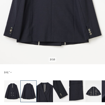
2
/
10
ﾈｲﾋﾞｰ