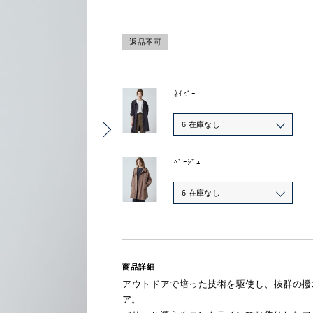
返品不可
ﾈｲﾋﾞｰ
6 在庫なし
ﾍﾞｰｼﾞｭ
6 在庫なし
商品詳細
アウトドアで培った技術を駆使し、抜群の撥
ア。