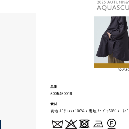
AQUASC
品番
5005450019
素材
表地 ﾎﾟﾘｴｽﾃﾙ100% / 裏地 ｷｭﾌﾟﾗ50% / （ﾍﾞ