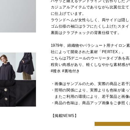
バサッと纏えるテントラインでお作りしたフ
カジュアルアイテムでありながら比翼仕立て・
に仕上げています。
ラウンドヘムが女性らしく、両サイドは隠し
ゴム仕様の袖口はラフにたくし上げたスタイ
裏面はクラブチェックの背裏仕様です。
1979年、綿織物やパラシュート用ナイロン素材
社によって開発された素材「PERTEX」。
こちらは75デニールのウーリータイプ糸を
程良い肉感があり、軽くしなやかな素材感が
#撥水 #裏地付き
・画像はサンプルのため、実際の商品と若干
・照明の関係により、実際よりも色味が違っ
またご利用の環境により、若干製品と画像
・商品の色味は、商品アップ画像をご参照く
【掲載NEWS】