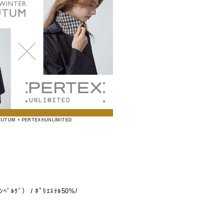
UTUM × PERTEX®UNLIMITED
ﾝﾍﾞﾙｸﾞ） / ﾎﾟﾘｴｽﾃﾙ50%/