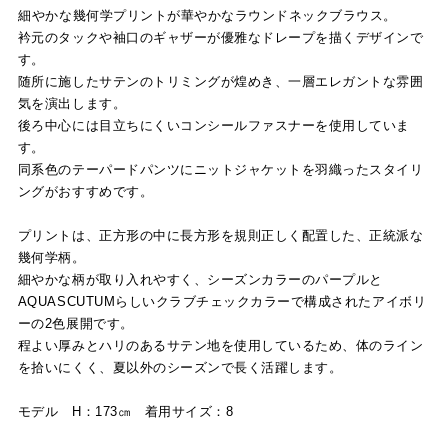
細やかな幾何学プリントが華やかなラウンドネックブラウス。
衿元のタックや袖口のギャザーが優雅なドレープを描くデザインで
す。
随所に施したサテンのトリミングが煌めき、一層エレガントな雰囲
気を演出します。
後ろ中心には目立ちにくいコンシールファスナーを使用していま
す。
同系色のテーパードパンツにニットジャケットを羽織ったスタイリ
ングがおすすめです。
プリントは、正方形の中に長方形を規則正しく配置した、正統派な
幾何学柄。
細やかな柄が取り入れやすく、シーズンカラーのパープルと
AQUASCUTUMらしいクラブチェックカラーで構成されたアイボリ
ーの2色展開です。
程よい厚みとハリのあるサテン地を使用しているため、体のライン
を拾いにくく、夏以外のシーズンで長く活躍します。
モデル H：173㎝ 着用サイズ：8