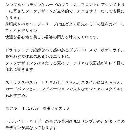
シンプルかつモダンなムードのブラウス。フロントにアシンメトリ
ーに寄せたタックデザインが立体的で、アクセサリーなしでも様に
なります。
身頃続きのキャップスリーブはほどよく肩先から二の腕をカバーし
てくれるデザイン。
快適な着心地と美しい着姿の両方を叶えてくれます。
ドライタッチで絶妙なハリ感のあるダブルクロスで、ボディライン
を拾わず立体感のあるシルエットに。
タックデザインをひきたてる素材で、クリアな表面感がキレイ目な
印象に導きます。
スラックスやスカートと合わせたきちんとスタイルにはもちろん、
カーゴパンツとのコンビネーションで大人なカジュアルスタイルに
もおすすめ。
モデル H：173㎝ 着用サイズ：8
・ホワイト・ネイビーのモデル着用画像はサンプルのためタックの
デザインが異なっております