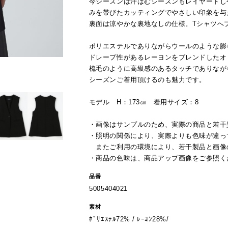
今シーズンは汗ばむシーズンもレイヤードし
みを帯びたカッティングでやさしい印象を与
裏面は涼やかな裏地なしの仕様。Tシャツへ
ポリエステルでありながらウールのような膨
ドレープ性があるレーヨンをブレンドしたオ
梳毛のように高級感のあるタッチでありなが
シーズンご着用頂けるのも魅力です。
モデル H：173㎝ 着用サイズ：8
・画像はサンプルのため、実際の商品と若干
・照明の関係により、実際よりも色味が違っ
またご利用の環境により、若干製品と画像
・商品の色味は、商品アップ画像をご参照く
品番
5005404021
素材
ﾎﾟﾘｴｽﾃﾙ72% / ﾚｰﾖﾝ28%/