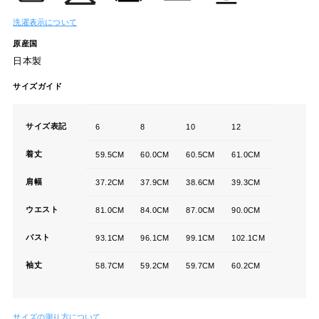
洗濯表示について
原産国
日本製
サイズガイド
サイズ表記
6
8
10
12
着丈
59.5CM
60.0CM
60.5CM
61.0CM
肩幅
37.2CM
37.9CM
38.6CM
39.3CM
ウエスト
81.0CM
84.0CM
87.0CM
90.0CM
バスト
93.1CM
96.1CM
99.1CM
102.1CM
袖丈
58.7CM
59.2CM
59.7CM
60.2CM
サイズの測り方について