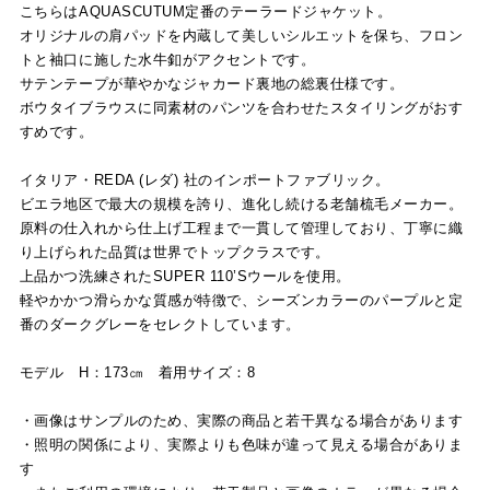
こちらはAQUASCUTUM定番のテーラードジャケット。
オリジナルの肩パッドを内蔵して美しいシルエットを保ち、フロン
トと袖口に施した水牛釦がアクセントです。
サテンテープが華やかなジャカード裏地の総裏仕様です。
ボウタイブラウスに同素材のパンツを合わせたスタイリングがおす
すめです。
イタリア・REDA (レダ) 社のインポートファブリック。
ビエラ地区で最大の規模を誇り、進化し続ける老舗梳毛メーカー。
原料の仕入れから仕上げ工程まで一貫して管理しており、丁寧に織
り上げられた品質は世界でトップクラスです。
上品かつ洗練されたSUPER 110’Sウールを使用。
軽やかかつ滑らかな質感が特徴で、シーズンカラーのパープルと定
番のダークグレーをセレクトしています。
モデル H：173㎝ 着用サイズ：8
・画像はサンプルのため、実際の商品と若干異なる場合があります
・照明の関係により、実際よりも色味が違って見える場合がありま
す