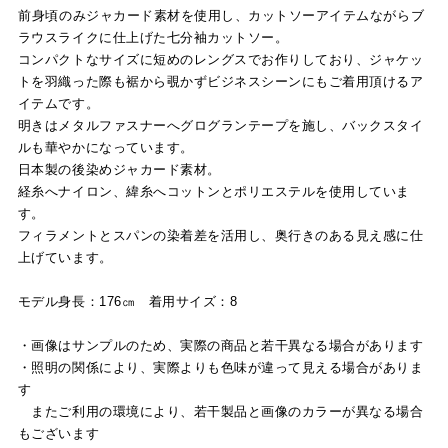
前身頃のみジャカード素材を使用し、カットソーアイテムながらブ
ラウスライクに仕上げた七分袖カットソー。
コンパクトなサイズに短めのレングスでお作りしており、ジャケッ
トを羽織った際も裾から覗かずビジネスシーンにもご着用頂けるア
イテムです。
明きはメタルファスナーへグログランテープを施し、バックスタイ
ルも華やかになっています。
日本製の後染めジャカード素材。
経糸へナイロン、緯糸へコットンとポリエステルを使用していま
す。
フィラメントとスパンの染着差を活用し、奥行きのある見え感に仕
上げています。
モデル身長：176㎝ 着用サイズ：8
・画像はサンプルのため、実際の商品と若干異なる場合があります
・照明の関係により、実際よりも色味が違って見える場合がありま
す
またご利用の環境により、若干製品と画像のカラーが異なる場合
もございます