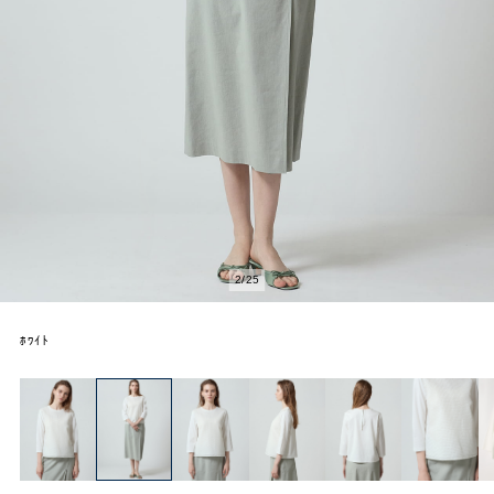
2
/
25
ﾎﾜｲﾄ