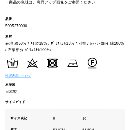
・商品の色味は、商品アップ画像をご参照ください
品番
5005270030
素材
表地 綿68% / ﾅｲﾛﾝ19% / ﾎﾟﾘｴｽﾃﾙ13% / 別布 / ｶｯﾄｿｰ部分 綿100%
/ 布帛部分 ﾎﾟﾘｴｽﾃﾙ100%/
洗濯表示について
原産国
日本製
サイズガイド
サイズ表記
8
10
着丈
52.0CM
53.5CM