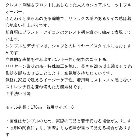
クレスト刺繍をフロントにあしらった大人カジュアルなニットプル
オーバー。
ふんわりと膨らみのある編地で、リラックス感のあるサイズ感は着
心地良い仕上がりです。
前身頃にブランド・アイコンのクレスト柄を透かし編みで表現して
います。
シンプルなデザインは、シャツとのレイヤードスタイルにもおすす
めです。
立体的な表情を生み出すバルキー性が魅力のニット糸。
リリヤーン形状の糸へ特殊加工を施し、長さを20％以上縮ませて糸
形状を膨らませることにより、空気層を持たせています。
気軽に家庭で洗えるイージーケア性、着用時にストレスを感じない
ストレッチ性を兼ね備えた万能素材です。
＃手洗い可能
モデル身長：176㎝ 着用サイズ：8
・画像はサンプルのため、実際の商品と若干異なる場合があります
・照明の関係により、実際よりも色味が違って見える場合がありま
す