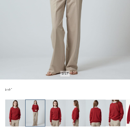
2
/
17
ﾚｯﾄﾞ