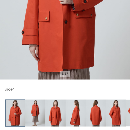
2
/
17
ｵﾚﾝｼﾞ