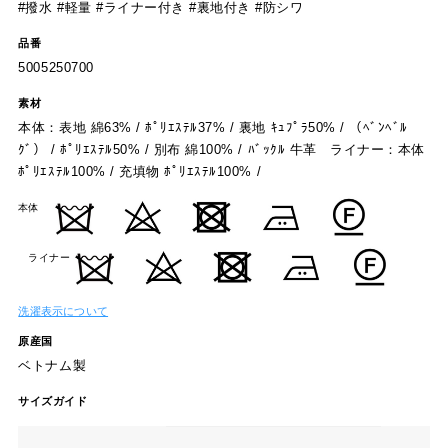
#撥水 #軽量 #ライナー付き #裏地付き #防シワ
品番
5005250700
素材
本体：表地 綿63% / ﾎﾟﾘｴｽﾃﾙ37% / 裏地 ｷｭﾌﾟﾗ50% / （ﾍﾞﾝﾍﾞﾙ
ｸﾞ） / ﾎﾟﾘｴｽﾃﾙ50% / 別布 綿100% / ﾊﾞｯｸﾙ 牛革 ライナー：本体
ﾎﾟﾘｴｽﾃﾙ100% / 充填物 ﾎﾟﾘｴｽﾃﾙ100% /
本体
ライナー
洗濯表示について
原産国
ベトナム製
サイズガイド