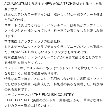
AQUASCUTUMを代表するNEW AQUA TECH素材でお作りした防
寒アウター。
端正なステンカラーデザインは、取外し可能な中綿ライナーを備え
た2WAY仕様。
スマートに見せてくれるＩラインシルエットは衿裏がクラブチェッ
ク・タブ付き仕様となっており、衿を立てた着こなしもお楽しみ頂
けます。
本体裏面はクラブチェックの総裏仕様。
ミドルゲージニットとクラブチェックサキソニーのパンツへ羽織っ
た、AQUASCUTUMらしいスタイリングがおすすめです。
撥水強度が高く、ドライクリーニングが3回まで耐えることのでき
る機能性を持ったツイル。
コットン×ポリエステルのこちらはコットン100％と比較してシワに
なりにくく、軽量で強度があります。
特殊な加工を施すことにより、毛羽の少ない美しい表面感・ソフト
でしなやかな風合いを実現した、特別感のあるを実現した、特別感
のある素材です。
シーズンテーマの「THE ENGLISH COUNTRY
STATELYESTATE(英国のカントリー風邸宅)」から、華やかなオレ
ンジカラーへ染め上げています。