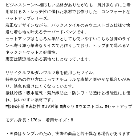
ビジネスシーンへ相応しい品格がありながらも、肩肘張らずにご着
用頂けるストレッチ性に優れた素材でお作りした、コンフォートな
セットアップシリーズ。
端正なデザインながら、バックスタイルのみウエストゴム仕様で快
適な着心地を叶えるテーパードパンツです。
セットアップはもちろん単品としても使いやすいこちらは脚のライ
ンへ寄り添う華奢なサイズでお作りしており、ヒップまで隠れるV
ネックジャケットと好相性。
裏面は清涼感のある裏地なしとなっています。
リサイクルフルダルワルツ糸を使用したツイル。
特殊な糸の作り方によってナチュラルな表情と爽やかな風合いがあ
り、淡色も透けにくくなっています。
接触冷感・吸水速乾・紫外線防止・防シワ・防透けと機能性にも優
れ、扱いやすい素材です。
#接触冷感 #速乾性 #UV対策 #防シワ #ウエストゴム #セットアップ
モデル身長：176㎝ 着用サイズ：8
・画像はサンプルのため、実際の商品と若干異なる場合があります