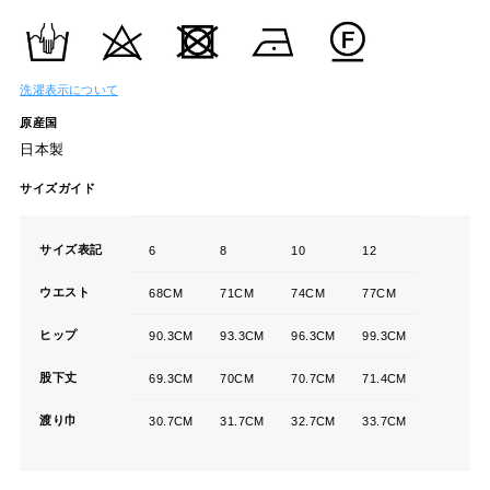
洗濯表示について
原産国
日本製
サイズガイド
サイズ表記
6
8
10
12
ウエスト
68CM
71CM
74CM
77CM
ヒップ
90.3CM
93.3CM
96.3CM
99.3CM
股下丈
69.3CM
70CM
70.7CM
71.4CM
渡り巾
30.7CM
31.7CM
32.7CM
33.7CM