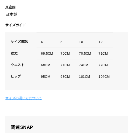
原産国
日本製
サイズガイド
サイズ表記
6
8
10
12
総丈
69.5CM
70CM
70.5CM
71CM
ウエスト
68CM
71CM
74CM
77CM
ヒップ
95CM
98CM
101CM
104CM
サイズの測り方について
関連SNAP