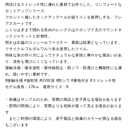
用頂けるストレッチ性に優れた素材でお作りした、コンフォートな
セットアップシリーズ。
フロントへ施したタックディテールが縦ラインを後押しする、フレ
アスカートです。
ふくらはぎまで隠れる長めのレングスはクロップド丈のラウンドネ
ックジャケットと好相性。
明きは左脇のコンシールファスナー、裏面は総裏となっています。
リサイクルフルダルワルツ糸を使用したツイル。
特殊な糸の作り方によってナチュラルな表情と爽やかな風合いがあ
り、淡色も透けにくくなっています。
接触冷感・吸水速乾・紫外線防止・防シワ・防透けと機能性にも優
れ、扱いやすい素材です。
#接触冷感 #速乾性 #UV対策 #防シワ #裏地付き #ストレッチ性
モデル身長：176㎝ 着用サイズ：8
・画像はサンプルのため、実際の商品と若干異なる場合があります
・照明の関係により、実際よりも色味が違って見える場合がありま
す
またご利用の環境により、若干製品と画像のカラーが異なる場合
もございます