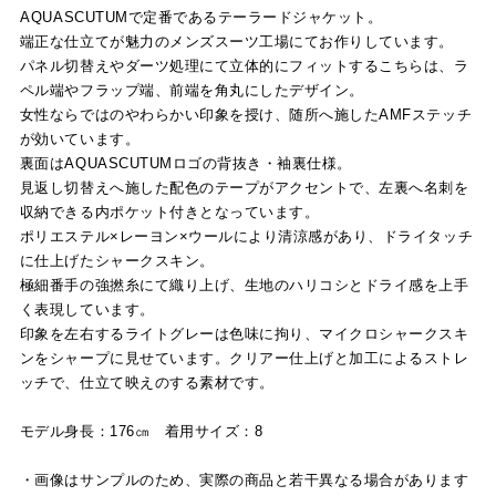
AQUASCUTUMで定番であるテーラードジャケット。
端正な仕立てが魅力のメンズスーツ工場にてお作りしています。
パネル切替えやダーツ処理にて立体的にフィットするこちらは、ラ
ペル端やフラップ端、前端を角丸にしたデザイン。
女性ならではのやわらかい印象を授け、随所へ施したAMFステッチ
が効いています。
裏面はAQUASCUTUMロゴの背抜き・袖裏仕様。
見返し切替えへ施した配色のテープがアクセントで、左裏へ名刺を
収納できる内ポケット付きとなっています。
ポリエステル×レーヨン×ウールにより清涼感があり、ドライタッチ
に仕上げたシャークスキン。
極細番手の強撚糸にて織り上げ、生地のハリコシとドライ感を上手
く表現しています。
印象を左右するライトグレーは色味に拘り、マイクロシャークスキ
ンをシャープに見せています。クリアー仕上げと加工によるストレ
ッチで、仕立て映えのする素材です。
モデル身長：176㎝ 着用サイズ：8
・画像はサンプルのため、実際の商品と若干異なる場合があります