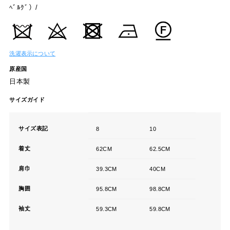
ﾍﾞﾙｸﾞ）/
洗濯表示について
原産国
日本製
サイズガイド
サイズ表記
8
10
着丈
62CM
62.5CM
肩巾
39.3CM
40CM
胸囲
95.8CM
98.8CM
袖丈
59.3CM
59.8CM