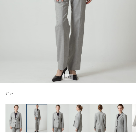
2
/
15
ｸﾞﾚｰ