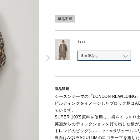
返品不可
ｷｬﾒﾙ
8 在庫なし
商品詳細
シーズンテーマの「LONDON REWILDI
ビルディングをイメージしたブロック柄はAQ
ています。
SUPER 100'S原料を使用し、柄をくっ
英国からのディレクションを打ち出した柄が
トレンドのビッグシルエット×ボリュームス
裏面はAQUASCUTUMのロゴテープを施し