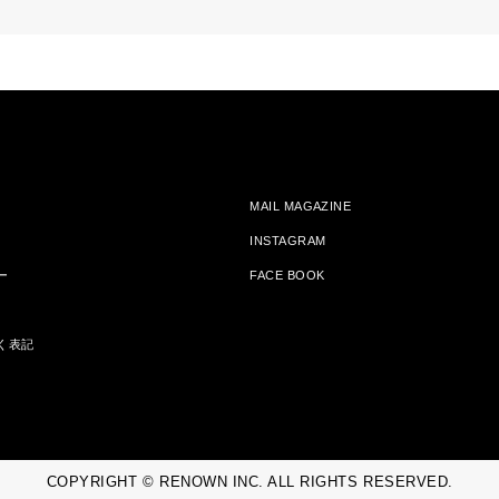
MAIL MAGAZINE
INSTAGRAM
ー
FACE BOOK
く表記
COPYRIGHT © RENOWN INC. ALL RIGHTS RESERVED.