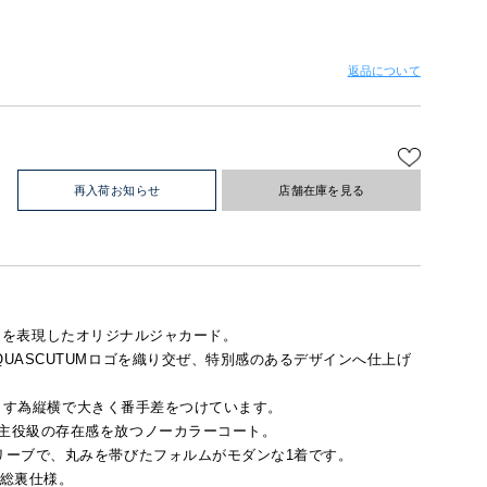
返品について
再入荷お知らせ
店舗在庫を見る
NG」を表現したオリジナルジャカード。
UASCUTUMロゴを織り交ぜ、特別感のあるデザインへ仕上げ
きり出す為縦横で大きく番手差をつけています。
主役級の存在感を放つノーカラーコート。
リーブで、丸みを帯びたフォルムがモダンな1着です。
た総裏仕様。