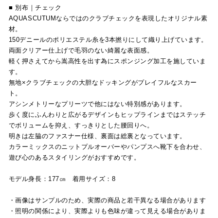
■ 別布｜チェック
AQUASCUTUMならではのクラブチェックを表現したオリジナル素
材。
150デニールのポリエステル糸を3本撚りにして織り上げています。
両面クリアー仕上げで毛羽のない綺麗な表面感。
軽く押さえてから嵩高性を出す為にスポンジング加工を施していま
す。
無地×クラブチェックの大胆なドッキングがプレイフルなスカー
ト。
アシンメトリーなプリーツで他にはない特別感があります。
歩く度にふんわりと広がるデザインもヒップラインまではステッチ
でボリュームを抑え、すっきりとした腰回りへ。
明きは左脇のファスナー仕様、裏面は総裏となっています。
カラーミックスのニットプルオーバーやパンプスへ靴下を合わせ、
遊び心のあるスタイリングがおすすめです。
モデル身長：177㎝ 着用サイズ：8
・画像はサンプルのため、実際の商品と若干異なる場合があります
・照明の関係により、実際よりも色味が違って見える場合がありま