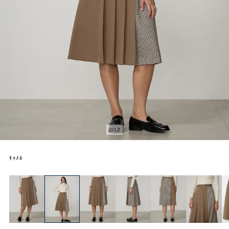
2
/
12
ｷｬﾒﾙ