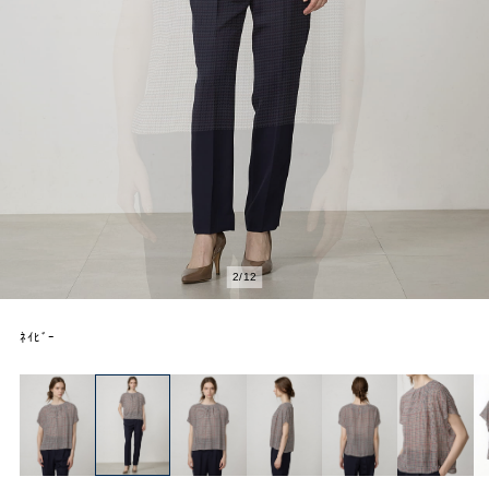
2
/
12
ﾈｲﾋﾞｰ