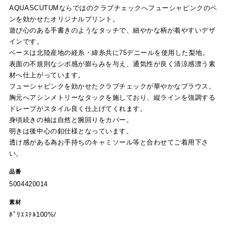
AQUASCUTUMならではのクラブチェックへフューシャピンクのペ
ンを効かせたオリジナルプリント。
遊び心のある手書きのようなタッチで、細やかな柄が着やすいデザ
インです。
ベースは北陸産地の経糸・緯糸共に75デニールを使用した梨地。
表面の不規則なシボ感が膨らみを与え、通気性が良く清涼感漂う素
材へ仕上がっています。
フューシャピンクを効かせたクラブチェックが華やかなブラウス。
胸元へアシンメトリーなタックを施しており、縦ラインを強調する
ドレープがスタイル良く仕上げてくれます。
身頃続きの袖は自然と腕回りをカバー。
明きは後中心の釦仕様となっています。
透け感がある為お手持ちのキャミソール等と合わせてご着用下さ
い。
品番
5004420014
素材
ﾎﾟﾘｴｽﾃﾙ100%/