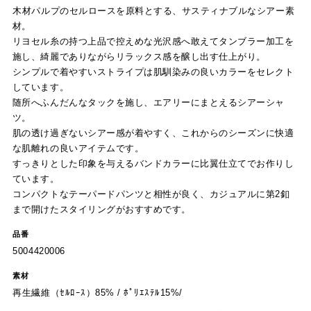
木材パルプのセルロースを原料とする、サスティナブルなシアー素
材。
リヨセル糸の持つ上品で控えめな光沢感へ敢えてタンブラー加工を
施し、綺麗でありながらリラックス感を醸し出す仕上がり。
シンプルで着やすいストライプは肌馴染みの良いカラーをセレクト
しています。
随所へふんだんなタックを施し、エアリーにまとえるシアーシャ
ツ。
肌の透け過ぎないシアー感が着やすく、これからのシーズンに快適
な肌離れの良いアイテムです。
すっきりとした印象を与えるバンドカラーに比翼仕立てでお作りし
ています。
コンパクトなテーパードパンツと相性が良く、カジュアルに第2釦
まで開けたスタイリングがおすすめです。
品番
5004420006
素材
再生繊維（ｾﾙﾛｰｽ）85% / ﾎﾟﾘｴｽﾃﾙ15%/