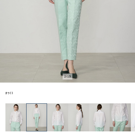
2
/
13
ﾎﾜｲﾄ