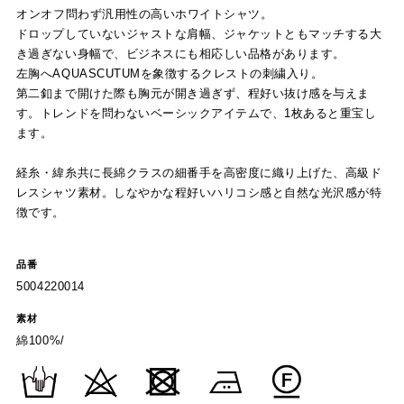
オンオフ問わず汎用性の高いホワイトシャツ。
ドロップしていないジャストな肩幅、ジャケットともマッチする大
き過ぎない身幅で、ビジネスにも相応しい品格があります。
左胸へAQUASCUTUMを象徴するクレストの刺繍入り。
第二釦まで開けた際も胸元が開き過ぎず、程好い抜け感を与えま
す。トレンドを問わないベーシックアイテムで、1枚あると重宝し
ます。
経糸・緯糸共に長綿クラスの細番手を高密度に織り上げた、高級ド
レスシャツ素材。しなやかな程好いハリコシ感と自然な光沢感が特
徴です。
品番
5004220014
素材
綿100%/