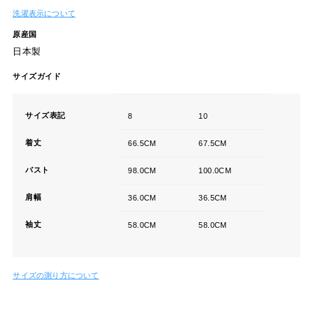
洗濯表示について
原産国
日本製
サイズガイド
サイズ表記
8
10
着丈
66.5CM
67.5CM
バスト
98.0CM
100.0CM
肩幅
36.0CM
36.5CM
袖丈
58.0CM
58.0CM
サイズの測り方について