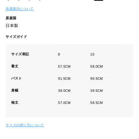
洗濯表示について
原産国
日本製
サイズガイド
サイズ表記
8
10
着丈
57.5CM
58.0CM
バスト
91.5CM
96.5CM
肩幅
38.0CM
39.5CM
袖丈
57.0CM
58.5CM
サイズの測り方について