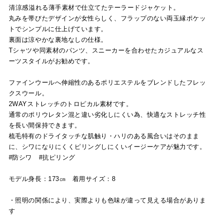
清涼感溢れる薄手素材で仕立てたテーラードジャケット。
丸みを帯びたデザインが女性らしく、フラップのない両玉縁ポケッ
トでシンプルに仕上げています。
裏面は涼やかな裏地なしの仕様。
Tシャツや同素材のパンツ、スニーカーを合わせたカジュアルなス
ーツスタイルがお勧めです。
ファインウールへ伸縮性のあるポリエステルをブレンドしたフレッ
クスウール。
2WAYストレッチのトロピカル素材です。
通常のポリウレタン混と違い劣化しにくい為、快適なストレッチ性
を長い間保持できます。
梳毛特有のドライタッチな肌触り・ハリのある風合いはそのまま
に、シワになりにくくピリングしにくいイージーケアが魅力です。
#防シワ #抗ピリング
モデル身長：173㎝ 着用サイズ：8
・照明の関係により、実際よりも色味が違って見える場合がありま
す