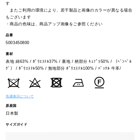
す
またご利用の環境により、若干製品と画像のカラーが異なる場合
もございます
・商品の色味は、商品アップ画像をご参照ください
品番
5003450800
素材
表地 綿63% / ﾎﾟﾘｴｽﾃﾙ37% / 裏地 / 柄部分 ｷｭﾌﾟﾗ50% / （ﾍﾞﾝﾍﾞﾙ
ｸﾞ） / ﾎﾟﾘｴｽﾃﾙ50% / 無地部分 ﾎﾟﾘｴｽﾃﾙ100% / ﾊﾞｯｸﾙ 牛革/
洗濯表示について
原産国
日本製
サイズガイド