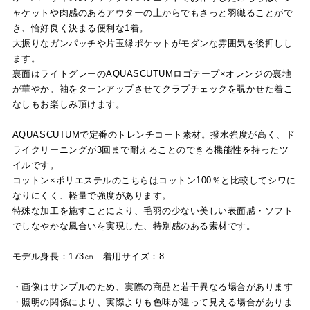
ャケットや肉感のあるアウターの上からでもさっと羽織ることがで
き、恰好良く決まる便利な1着。
大振りなガンパッチや片玉縁ポケットがモダンな雰囲気を後押しし
ます。
裏面はライトグレーのAQUASCUTUMロゴテープ×オレンジの裏地
が華やか。袖をターンアップさせてクラブチェックを覗かせた着こ
なしもお楽しみ頂けます。
AQUASCUTUMで定番のトレンチコート素材。撥水強度が高く、ド
ライクリーニングが3回まで耐えることのできる機能性を持ったツ
イルです。
コットン×ポリエステルのこちらはコットン100％と比較してシワに
なりにくく、軽量で強度があります。
特殊な加工を施すことにより、毛羽の少ない美しい表面感・ソフト
でしなやかな風合いを実現した、特別感のある素材です。
モデル身長：173㎝ 着用サイズ：8
・画像はサンプルのため、実際の商品と若干異なる場合があります
・照明の関係により、実際よりも色味が違って見える場合がありま