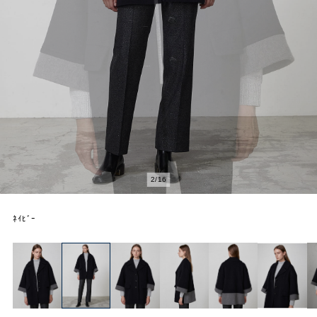
2
/
16
ﾈｲﾋﾞｰ