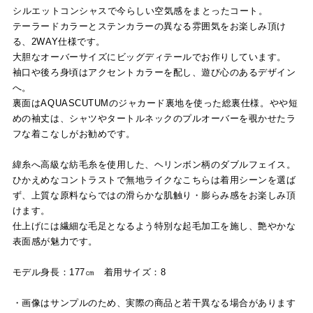
シルエットコンシャスで今らしい空気感をまとったコート。
テーラードカラーとステンカラーの異なる雰囲気をお楽しみ頂け
る、2WAY仕様です。
大胆なオーバーサイズにビッグディテールでお作りしています。
袖口や後ろ身頃はアクセントカラーを配し、遊び心のあるデザイン
へ。
裏面はAQUASCUTUMのジャカード裏地を使った総裏仕様。やや短
めの袖丈は、シャツやタートルネックのプルオーバーを覗かせたラ
フな着こなしがお勧めです。
緯糸へ高級な紡毛糸を使用した、ヘリンボン柄のダブルフェイス。
ひかえめなコントラストで無地ライクなこちらは着用シーンを選ば
ず、上質な原料ならではの滑らかな肌触り・膨らみ感をお楽しみ頂
けます。
仕上げには繊細な毛足となるよう特別な起毛加工を施し、艶やかな
表面感が魅力です。
モデル身長：177㎝ 着用サイズ：8
・画像はサンプルのため、実際の商品と若干異なる場合があります