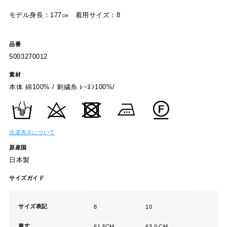
モデル身長：177㎝ 着用サイズ：8
品番
5003270012
素材
本体 綿100% / 刺繍糸 ﾚｰﾖﾝ100%/
洗濯表示について
原産国
日本製
サイズガイド
サイズ表記
8
10
着丈
61.5CM
63.0 CM