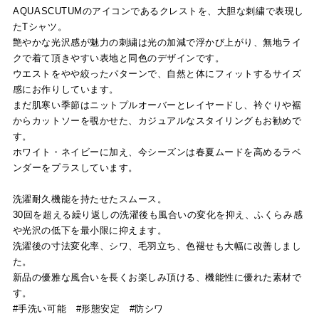
AQUASCUTUMのアイコンであるクレストを、大胆な刺繍で表現し
たTシャツ。
艶やかな光沢感が魅力の刺繍は光の加減で浮かび上がり、無地ライ
クで着て頂きやすい表地と同色のデザインです。
ウエストをやや絞ったパターンで、自然と体にフィットするサイズ
感にお作りしています。
まだ肌寒い季節はニットプルオーバーとレイヤードし、衿ぐりや裾
からカットソーを覗かせた、カジュアルなスタイリングもお勧めで
す。
ホワイト・ネイビーに加え、今シーズンは春夏ムードを高めるラベ
ンダーをプラスしています。
洗濯耐久機能を持たせたスムース。
30回を超える繰り返しの洗濯後も風合いの変化を抑え、ふくらみ感
や光沢の低下を最小限に抑えます。
洗濯後の寸法変化率、シワ、毛羽立ち、色褪せも大幅に改善しまし
た。
新品の優雅な風合いを長くお楽しみ頂ける、機能性に優れた素材で
す。
#手洗い可能 #形態安定 #防シワ