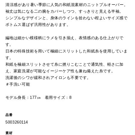
清涼感があり暑い季節に人気の和紙混素材のニットプルオーバー。
袖丈は気になる二の腕をカバーしつつ、すっきりと見える半袖。
シンプルなデザインと、身体のラインを拾わない程よいサイズ感で
ボトムス選ばず汎用性があります。
編地は細かい模様柄にラメを引き揃え、表情感のある仕上がりで
す。
日本の特殊技術を用いて極細にスリットした和紙糸を使用していま
す。
和紙を極細スリットさせて糸に撚りこむことで通気性、軽さに加
え、家庭洗濯が可能なイージーケア性も兼ね備えた糸です。
洗濯後のシワが緩和されアイロンも不要です。
＃手洗い可能
モデル身長：177㎝ 着用サイズ：8
品番
5003260114
素材