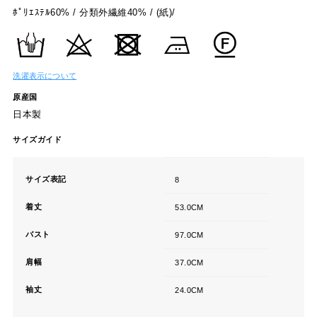
ﾎﾟﾘｴｽﾃﾙ60% / 分類外繊維40% / (紙)/
洗濯表示について
原産国
日本製
サイズガイド
サイズ表記
8
着丈
53.0CM
バスト
97.0CM
肩幅
37.0CM
袖丈
24.0CM