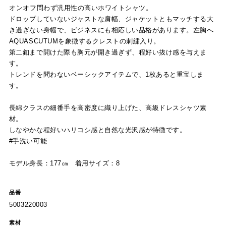
オンオフ問わず汎用性の高いホワイトシャツ。
ドロップしていないジャストな肩幅、ジャケットともマッチする大
き過ぎない身幅で、ビジネスにも相応しい品格があります。左胸へ
AQUASCUTUMを象徴するクレストの刺繍入り。
第二釦まで開けた際も胸元が開き過ぎず、程好い抜け感を与えま
す。
トレンドを問わないベーシックアイテムで、1枚あると重宝しま
す。
長綿クラスの細番手を高密度に織り上げた、高級ドレスシャツ素
材。
しなやかな程好いハリコシ感と自然な光沢感が特徴です。
#手洗い可能
モデル身長：177㎝ 着用サイズ：8
品番
5003220003
素材