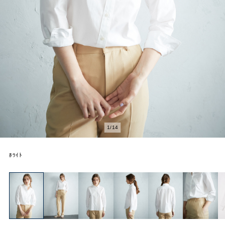
2
/
14
ﾎﾜｲﾄ