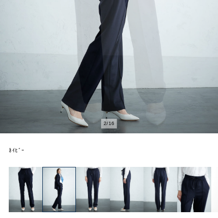
2
/
16
ﾈｲﾋﾞｰ