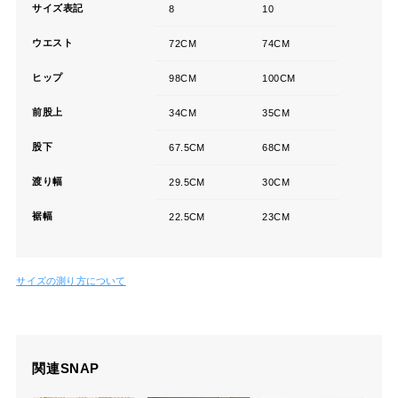
サイズ表記
8
10
ウエスト
72CM
74CM
ヒップ
98CM
100CM
前股上
34CM
35CM
股下
67.5CM
68CM
渡り幅
29.5CM
30CM
裾幅
22.5CM
23CM
サイズの測り方について
関連SNAP