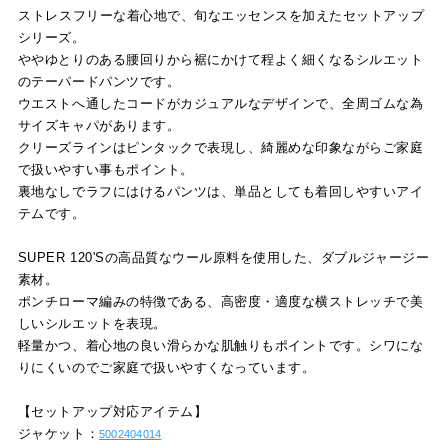
ストレスフリーな着心地で、旬なエッセンスを加えたセットアップ
シリーズ。
ややゆとりのある腰回りから裾にかけて程よく細くなるシルエット
のテーパードパンツです。
ウエストへ通したコードがカジュアルなデザインで、全周ゴムな為
サイズキャパがあります。
クリーズラインはピンタックで表現し、綺麗めな印象ながらご家庭
で扱いやすい事もポイント。
裏地なしでラフにはけるパンツは、単品としても着回しやすいアイ
テムです。
SUPER 120'Sの高品質なウール原料を使用した、ダブルジャージー
素材。
ポンチローマ編みの特徴である、高密度・適度な横ストレッチで美
しいシルエットを表現。
軽量かつ、着心地の良い滑らかな肌触りもポイントです。シワにな
りにくいのでご家庭で扱いやすくなっています。
【セットアップ対応アイテム】
ジャケット：
5002404014