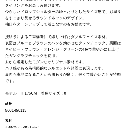
タイリングをお楽しみ頂けます。
今らしいドロップショルダーのゆったりとしたサイズ感で、顔周り
をすっきり見せるラウンドネックのデザイン。
袖口をターンアップして着こなすのもお勧めです。
接結糸による二重構造にて織り上げたダブルフェイス素材。
表面はブルーとブラウンのペンを効かせたグレンチェック、裏面は
ネイビー・ブラウン・オレンジ・グリーンの4色で華やかに仕上げ
たガングラブチェックを使用。
糸から選定したモダンなオリジナル素材です。
ハリ感がある為構築的なシルエットを綺麗に表現します。
裏面も表地になることから肌触りが良く、軽くて暖かいことが特徴
です。
モデル H:175CM 着用サイズ：8
品番
5001450113
素材
毛85% / ﾅｲﾛﾝ15%/