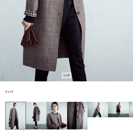
2
/
18
ﾁｪｯｸ