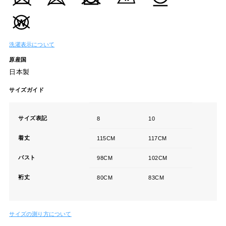
洗濯表示について
原産国
日本製
サイズガイド
サイズ表記
8
10
着丈
115CM
117CM
バスト
98CM
102CM
裄丈
80CM
83CM
サイズの測り方について