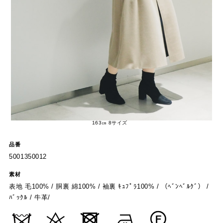
163㎝ 8サイズ
品番
5001350012
素材
表地 毛100% / 胴裏 綿100% / 袖裏 ｷｭﾌﾟﾗ100% / （ﾍﾞﾝﾍﾞﾙｸﾞ） /
ﾊﾞｯｸﾙ / 牛革/