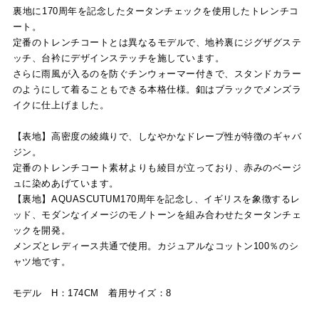
裏地に170周年を記念したタータンチェックを使用したトレンチコ
ート。
定番のトレンチコートとは異なるモデルで、地衿裏にジグザグステ
ッチ、台衿にデザインステッチを施しています。
さらに雨風が入るのを防ぐチンウォーマー付きで、スタンドカラー
のようにして着ることもできる本格仕様。釦はブラックでメンズラ
イクに仕上げました。
【表地】高密度の綾織りで、しなやかなドレープ性が特徴のギャバ
ジン。
定番のトレンチコート素材よりも綾目が立っており、赤みのベージ
ュに染めあげています。
【裏地】AQUASCUTUM170周年を記念し、イギリスを象徴するレ
ッド、モダンなイメージのモノトーンを組み合わせたタータンチェ
ックを開発。
メンズとレディース共通で使用。カジュアルなコットン100％のシ
ャツ地です。
モデル H：174CM 着用サイズ：8