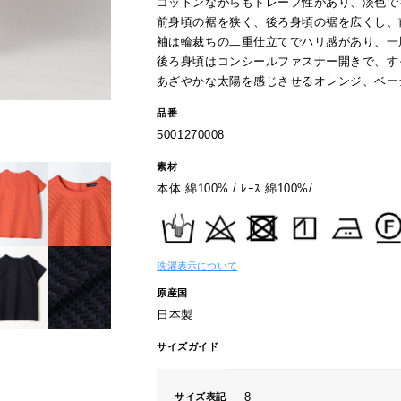
コットンながらもドレープ性があり、淡色で
前身頃の裾を狭く、後ろ身頃の裾を広くし、
袖は輪裁ちの二重仕立てでハリ感があり、一
後ろ身頃はコンシールファスナー開きで、す
あざやかな太陽を感じさせるオレンジ、ベー
品番
5001270008
素材
本体 綿100% / ﾚｰｽ 綿100%/
洗濯表示について
原産国
日本製
サイズガイド
8
サイズ表記