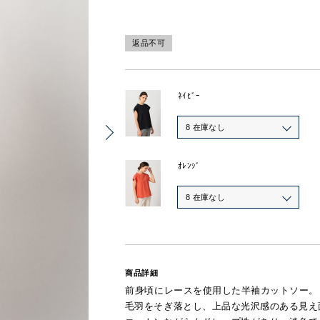
返品不可
ﾈｲﾋﾞｰ
8 在庫なし
ｵﾚﾝｼﾞ
8 在庫なし
商品詳細
前身頃にレースを使用した半袖カットソー。
毛羽をそぎ落とし、上品な光沢感のある見え