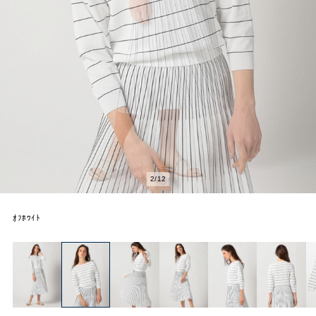
2
/
12
ｵﾌﾎﾜｲﾄ