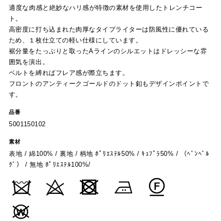
適度な肉感と絶妙なハリ感が特徴の素材を使用したトレンチコー
ト。
高密度に打ち込まれた肉厚なタイプライターは防風性に優れている
ため、１枚仕立ての軽い仕様にしています。
裾分量をたっぷりと取ったAラインのシルエットはドレッシーな雰
囲気を演出。
ベルトを縛ればフレア感が際立ちます。
フロントのアンティークゴールドのドット釦もデザインポイントで
す。
品番
5001150102
素材
表地 / 綿100% / 裏地 / 柄地 ﾎﾟﾘｴｽﾃﾙ50% / ｷｭﾌﾟﾗ50% / （ﾍﾞﾝﾍﾞﾙ
ｸﾞ） / 無地 ﾎﾟﾘｴｽﾃﾙ100%/