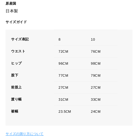
原産国
日本製
サイズガイド
サイズ表記
8
10
ウエスト
72CM
76CM
ヒップ
96CM
98CM
股下
77CM
79CM
前股上
27CM
27CM
渡り幅
31CM
33CM
裾幅
23.5CM
24CM
サイズの測り方について