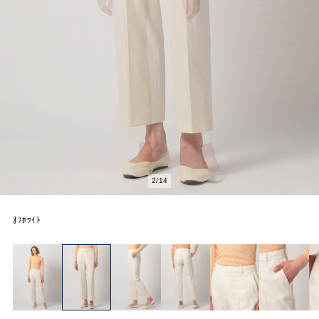
2
/
14
ｵﾌﾎﾜｲﾄ