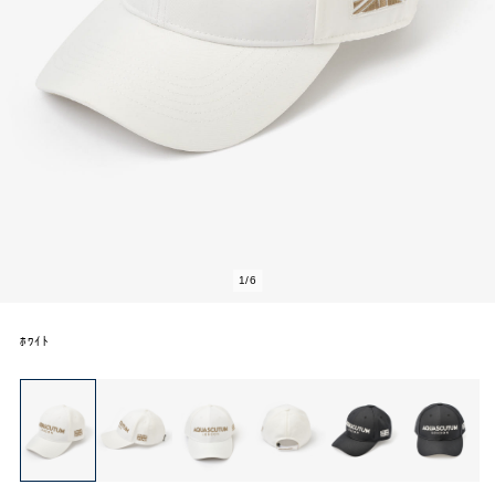
1
/
6
ﾎﾜｲﾄ