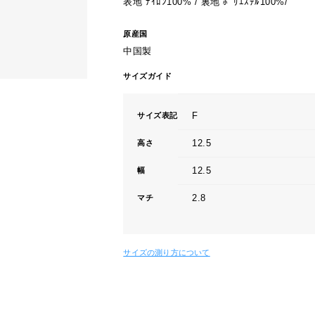
表地 ﾅｲﾛﾝ100% / 裏地 ﾎﾟﾘｴｽﾃﾙ100%/
原産国
中国製
サイズガイド
F
サイズ表記
12.5
高さ
12.5
幅
2.8
マチ
サイズの測り方について