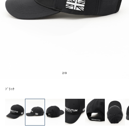
2
/
9
ﾌﾞﾗｯｸ