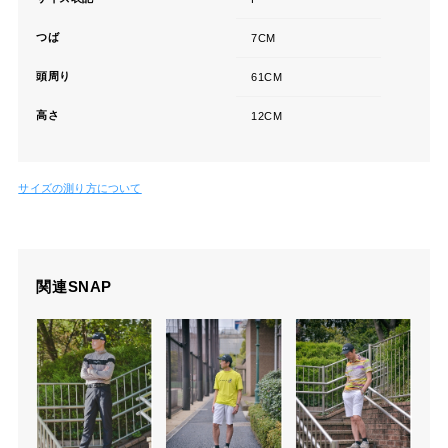
つば
7CM
頭周り
61CM
高さ
12CM
サイズの測り方について
関連SNAP