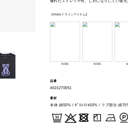
優れたストレッチ性、しわになりにくい復元
【FAMILY ラインアイテム】
KIDS
KIDS
品番
4616270051
素材
本体 綿50% / ﾎﾟﾘｴｽﾃﾙ50% / リブ部分 綿70% 