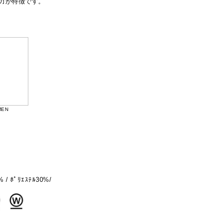
力が特徴です。
MEN
/ ﾎﾟﾘｴｽﾃﾙ30%/