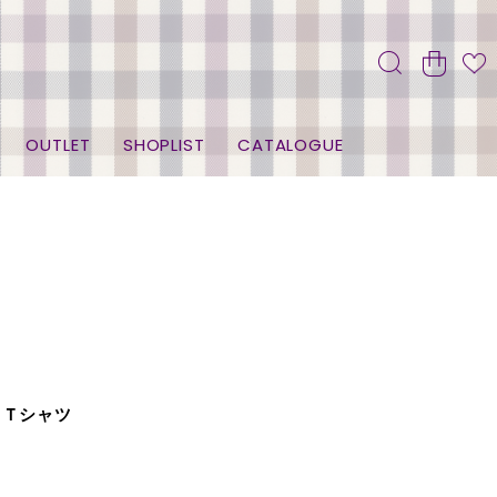
OUTLET
SHOPLIST
CATALOGUE
トＴシャツ