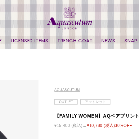
F
LICENSED ITEMS
TRENCH COAT
NEWS
SNAP
AQUASCUTUM
OUTLET
アウトレット
【FAMILY WOMEN】AQベアプリン
¥15,400 (税込)
¥10,780 (税込)30%OFF