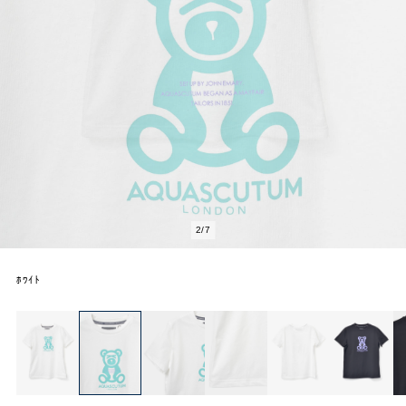
2
/
7
ﾎﾜｲﾄ