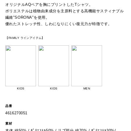
オリジナルAQベアを胸にプリントしたTシャツ。
ポリエステルは植物由来成分を主原料とする高機能サスティナブル
繊維"SORONA"を使用。
優れたストレッチ性、しわになりにくい復元力が特徴です。
【FAMILY ラインアイテム】
KIDS
KIDS
MEN
品番
4616270051
素材
本体 綿50% / ﾎﾟﾘｴｽﾃﾙ50% / リブ部分 綿70% / ﾎﾟﾘｴｽﾃﾙ30%/