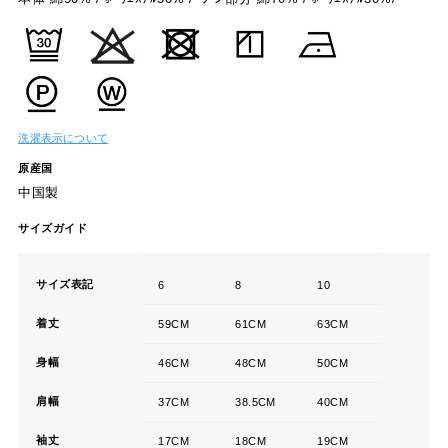
洗濯表示について
原産国
中国製
サイズガイド
サイズ表記
6
8
10
着丈
59CM
61CM
63CM
身幅
46CM
48CM
50CM
肩幅
37CM
38.5CM
40CM
袖丈
17CM
18CM
19CM