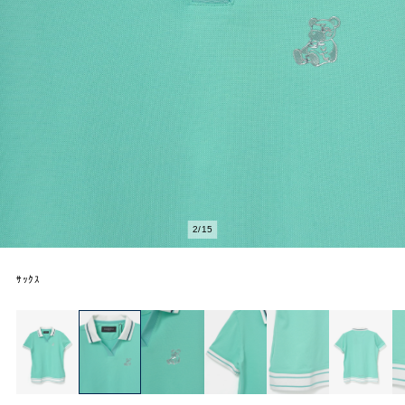
2
/
15
ｻｯｸｽ