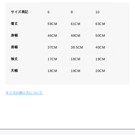
サイズ表記
6
8
10
着丈
59CM
61CM
63CM
身幅
46CM
48CM
50CM
肩幅
37CM
38.5CM
40CM
袖丈
17CM
18CM
19CM
天幅
18CM
19CM
20CM
サイズの測り方について