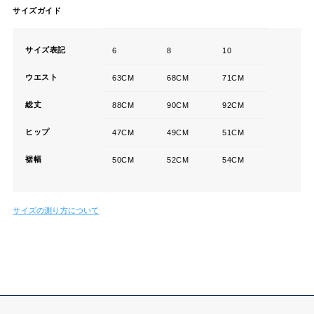
サイズガイド
サイズ表記
6
8
10
ウエスト
63CM
68CM
71CM
総丈
88CM
90CM
92CM
ヒップ
47CM
49CM
51CM
裾幅
50CM
52CM
54CM
サイズの測り方について