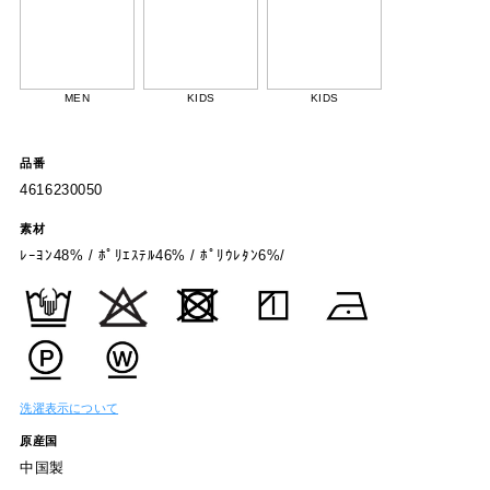
MEN
KIDS
KIDS
品番
4616230050
素材
ﾚｰﾖﾝ48% / ﾎﾟﾘｴｽﾃﾙ46% / ﾎﾟﾘｳﾚﾀﾝ6%/
洗濯表示について
原産国
中国製