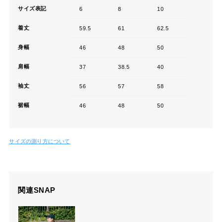
サイズ表記
6
8
10
着丈
59.5
61
62.5
身幅
46
48
50
肩幅
37
38.5
40
袖丈
56
57
58
裾幅
46
48
50
サイズの測り方について
関連SNAP