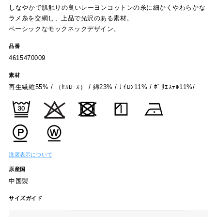
しなやかで肌触りの良いレーヨンコットンの糸に細かくやわらかな
ラメ糸を交網し、上品で光沢のある素材。
ベーシックなモックネックデザイン。
品番
4615470009
素材
再生繊維55% / （ｾﾙﾛｰｽ） / 綿23% / ﾅｲﾛﾝ11% / ﾎﾟﾘｴｽﾃﾙ11%/
洗濯表示について
原産国
中国製
サイズガイド