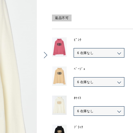
返品不可
ﾋﾟﾝｸ
6 在庫なし
ﾍﾞｰｼﾞｭ
6 在庫なし
ﾎﾜｲﾄ
6 在庫なし
ﾌﾞﾗｯｸ