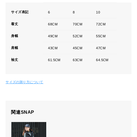
サイズ表記
6
8
10
着丈
68CM
70CM
72CM
身幅
49CM
52CM
55CM
肩幅
43CM
45CM
47CM
袖丈
61.5CM
63CM
64.5CM
サイズの測り方について
関連SNAP