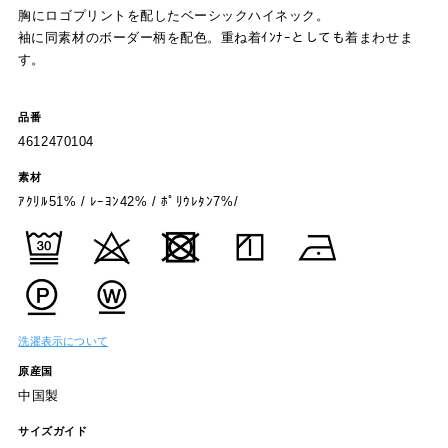
胸にロゴプリントを配したベーシックハイネック。
袖に同素材のボーダー柄を配色。重ね着ｲﾝﾅｰとしても着まわせま
す。
品番
4612470104
素材
ｱｸﾘﾙ51% / ﾚｰﾖﾝ42% / ﾎﾟﾘｳﾚﾀﾝ7%/
洗濯表示について
原産国
中国製
サイズガイド