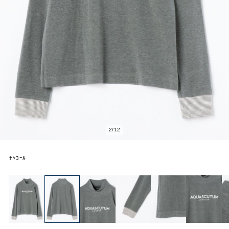
2
/
12
ﾁｬｺｰﾙ