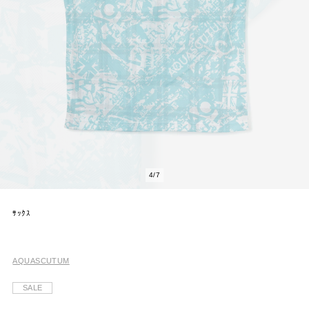
4
/
7
ｻｯｸｽ
AQUASCUTUM
SALE