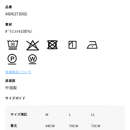
品番
4606272002
素材
ﾎﾟﾘｴｽﾃﾙ100%/
洗濯表示について
原産国
中国製
サイズガイド
サイズ表記
M
L
LL
着丈
68CM
70CM
72CM