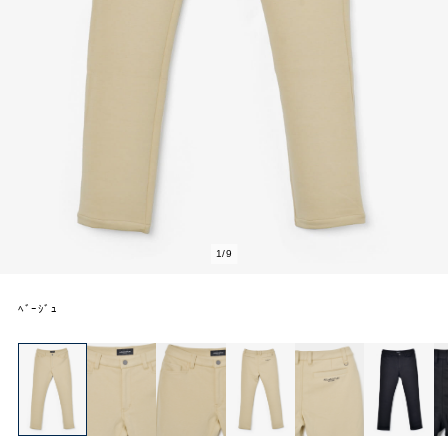
2
/
9
ﾍﾞｰｼﾞｭ
AQUASCUTUM
OUTLET
アウトレット