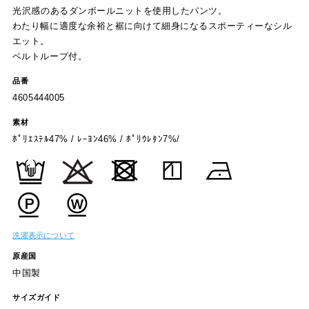
品番
4605444005
素材
ﾎﾟﾘｴｽﾃﾙ47% / ﾚｰﾖﾝ46% / ﾎﾟﾘｳﾚﾀﾝ7%/
洗濯表示について
原産国
中国製
サイズガイド
サイズ表記
74
78
82
86
90
ウエスト
76
80
84
88
92