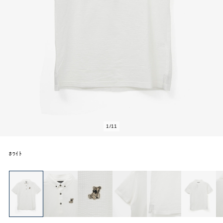
1
/
11
ﾎﾜｲﾄ