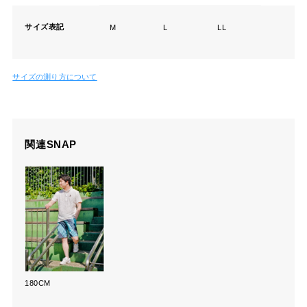
サイズ表記
M
L
LL
サイズの測り方について
関連SNAP
180CM