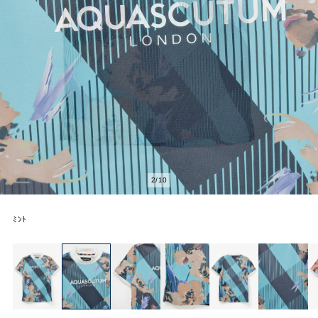
2
/
10
ﾐﾝﾄ