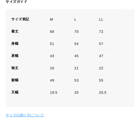
サイズガイド
サイズ表記
M
L
LL
着丈
68
70
72
身幅
51
54
57
肩幅
43
45
47
袖丈
20
21
22
裾幅
49
53
55
天幅
19.5
20
20.5
サイズの測り方について