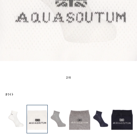
2
/
6
ﾎﾜｲﾄ