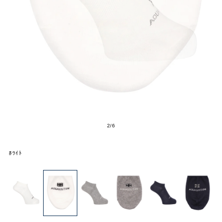
2
/
6
ﾎﾜｲﾄ