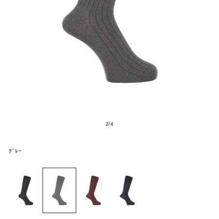
2
/
4
ｸﾞﾚｰ