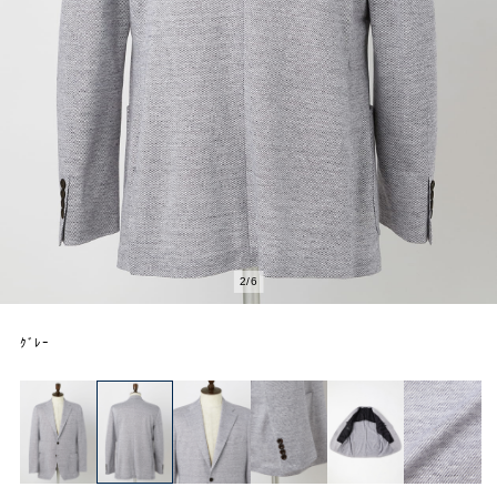
2
/
6
ｸﾞﾚｰ