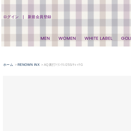
ログイン
新規会員登録
MEN
WOMEN
WHITE LABEL
GOL
ホーム
RENOWN INX
AQ裏打ﾄﾗﾝｸｽ/25S/ﾁｪｯｸG