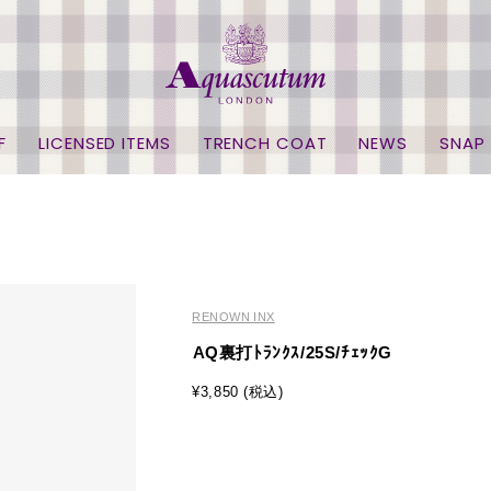
F
LICENSED ITEMS
TRENCH COAT
NEWS
SNAP
RENOWN INX
AQ裏打ﾄﾗﾝｸｽ/25S/ﾁｪｯｸG
¥3,850 (税込)