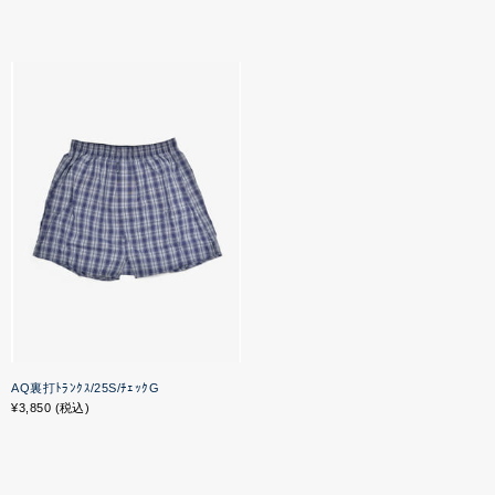
AQ裏打ﾄﾗﾝｸｽ/25S/ﾁｪｯｸG
¥3,850 (税込)